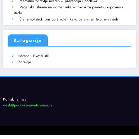
Mentalno zdravlje mladih – prevencija i podrška
Veganska ishrana na dohvat ruke – trikovi za pametnu kupovinu i
uštedu
Šta je holistički pristup životu? Kako balansirati telo, um i duh
Kategorije
Ishrana i životni stil
Zdravlje
Kontaktiraj nas
desk@podrskaisavetovanje.rs