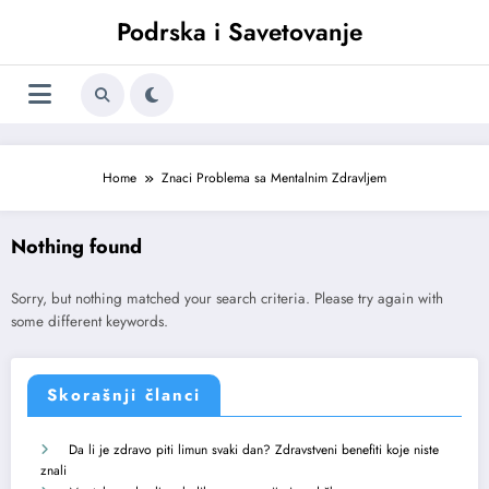
Skoči
Podrska i Savetovanje
na
sadržaj
Home
Znaci Problema sa Mentalnim Zdravljem
Nothing found
Sorry, but nothing matched your search criteria. Please try again with
some different keywords.
Skorašnji članci
Da li je zdravo piti limun svaki dan? Zdravstveni benefiti koje niste
znali