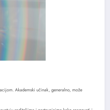
ntracijom. Akademski učinak, generalno, može
vetuju roditeljima i nastavnicima kako reagovati i