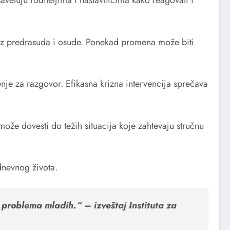
 bez predrasuda i osude. Ponekad promena može biti
je za razgovor. Efikasna krizna intervencija sprečava
ože dovesti do težih situacija koje zahtevaju stručnu
dnevnog života.
problema mladih.“ – izveštaj Instituta za