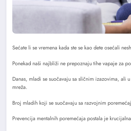
Sećate li se vremena kada ste se kao dete osećali nesh
Ponekad naši najbliži ne prepoznaju tihe vapaje za po
Danas, mladi se suočavaju sa sličnim izazovima, ali 
mreža.
Broj mladih koji se suočavaju sa razvojnim poremeća
Prevencija mentalnih poremećaja postala je krucijalna