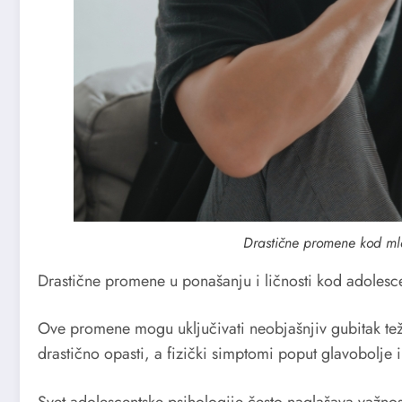
Drastične promene kod mla
Drastične promene u ponašanju i ličnosti kod adolesc
Ove promene mogu uključivati neobjašnjiv gubitak tež
drastično opasti, a fizički simptomi poput glavobolje 
Svet adolescentske psihologije često naglašava važnos