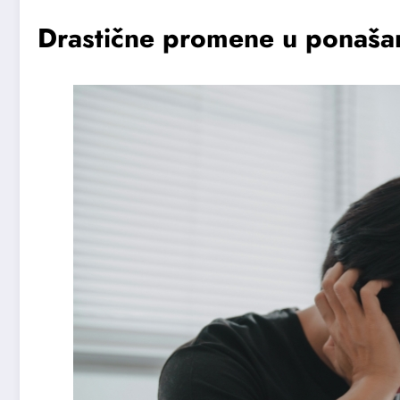
Drastične promene u ponaša