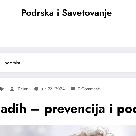
Podrska i Savetovanje
 i podrška
lje
Dejan
Jun 23, 2024
0 Comments
adih – prevencija i po