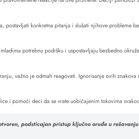
, postavljati konkretna pitanja i slušati njihove probleme
 mladima potrebnu podršku i uspostavljaju bezbedno okružen
iranju, važno je odmah reagovati. Ignorisanje ovih znakova m
dice i pomoći deci da se vrate uobičajenim tokovima svako
tvoren, podsticajan pristup ključno oruđe u rešavanju 