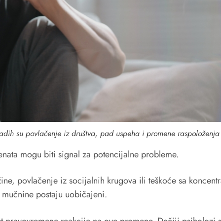
dih su povlačenje iz društva, pad uspeha i promene raspoloženja
enata mogu biti signal za potencijalne probleme.
ine, povlačenje iz socijalnih krugova ili teškoće sa konce
i mučnine postaju uobičajeni.
t pravovremene reakcije na ove promene. Dečiji psiholozi sa