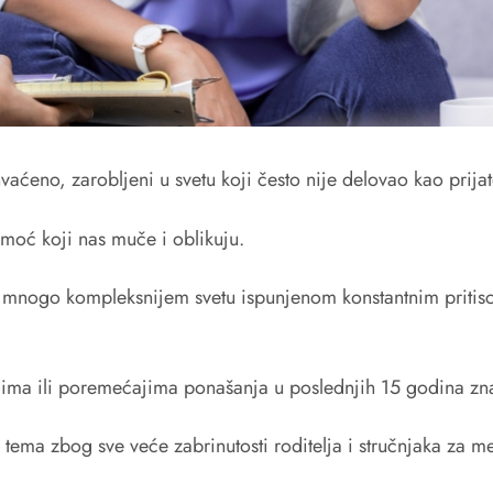
vaćeno, zarobljeni u svetu koji često nije delovao kao prija
moć koji nas muče i oblikuju.
u mnogo kompleksnijem svetu ispunjenom konstantnim pritisc
jima ili poremećajima ponašanja u poslednjih 15 godina zn
 tema zbog sve veće zabrinutosti roditelja i stručnjaka za m