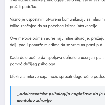
pružiti podršku.
Važno je uspostaviti otvorenu komunikaciju sa mladima
toliko značajna da su potrebne krizne intervencije.
Ove metode odmah adresiraju hitne situacije, pružaju
dalji pad i pomaže mladima da se vrate na pravi put.
Kada dete počne da ispoljava deficite u učenju i plan
pomoć dečijeg psihologa.
Efektivna intervencija može sprečiti dugoročne posle
„Adolescentska psihologija naglašava da je o
mentalno zdravlje