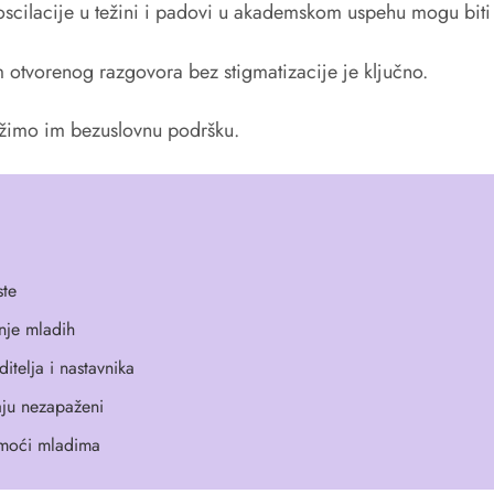
scilacije u težini i padovi u akademskom uspehu mogu biti 
otvorenog razgovora bez stigmatizacije je ključno.
užimo im bezuslovnu podršku.
ste
nje mladih
telja i nastavnika
aju nezapaženi
omoći mladima