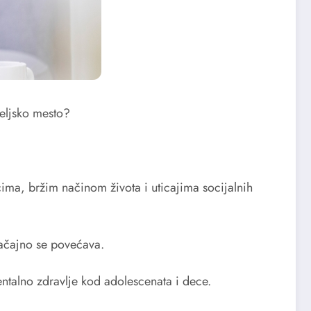
teljsko mesto?
ima, bržim načinom života i uticajima socijalnih
ačajno se povećava.
entalno zdravlje kod adolescenata i dece.