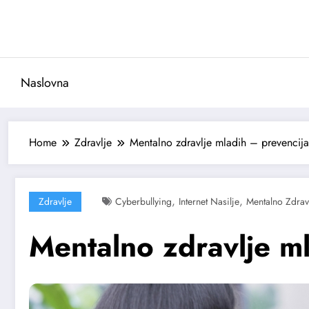
Skoči
na
sadržaj
Naslovna
Home
Zdravlje
Mentalno zdravlje mladih – prevencija
,
,
Zdravlje
Cyberbullying
Internet Nasilje
Mentalno Zdrav
Mentalno zdravlje ml