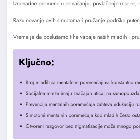
Iznenadne promene u ponašanju, povlačenje u sebe, o
Razumevanje ovih simptoma i pružanje podrške putem 
Vreme je da poslušamo tihe vapaje naših mladih i pr
Ključno:
Broj mladih sa mentalnim poremećajima konstantno ra
Socijalne mreže imaju značajan uticaj na samopouzda
Prevencija mentalnih poremećaja zahteva edukaciju rodi
Simptomi mentalnih poremećaja kod mladih često ost
Otvoreni razgovor bez stigmatizacije može mnogo p