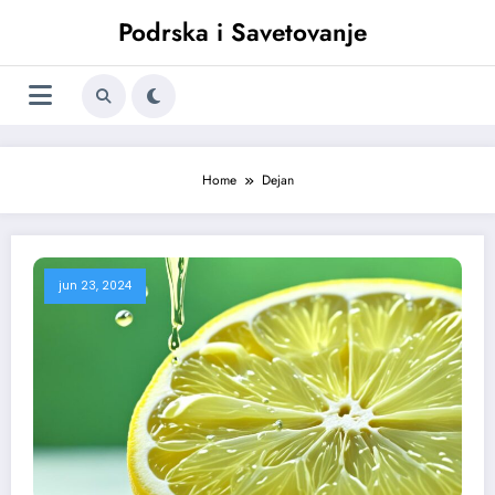
Skoči
Podrska i Savetovanje
na
sadržaj
Home
Dejan
jun 23, 2024