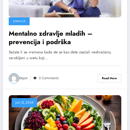
ZDRAVLJE
Mentalno zdravlje mladih –
prevencija i podrška
Sećate li se vremena kada ste se kao dete osećali neshvaćeno,
zarobljeni u svetu koji…
Dejan
0 Comments
Read More
jun 21, 2024