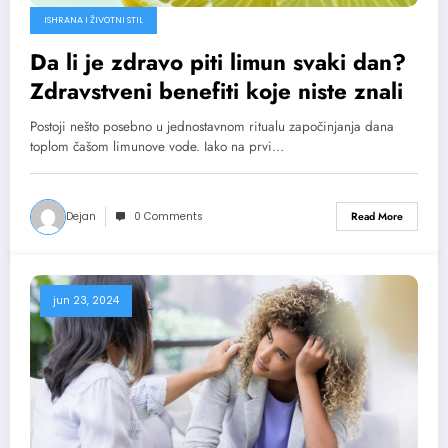
ISHRANA I ŽIVOTNI STIL
Da li je zdravo piti limun svaki dan?
Zdravstveni benefiti koje niste znali
Postoji nešto posebno u jednostavnom ritualu započinjanja dana
toplom čašom limunove vode. Iako na prvi…
Dejan
0 Comments
Read More
jun 23, 2024