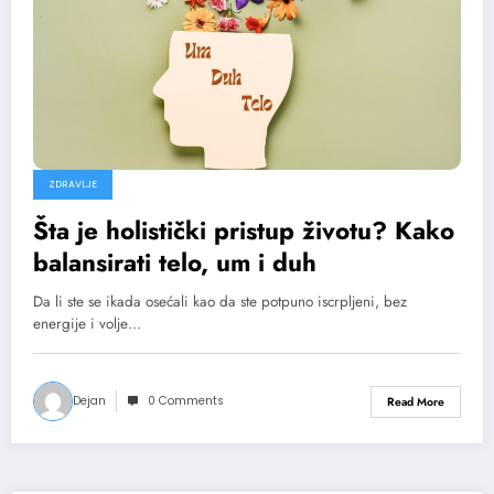
ZDRAVLJE
Šta je holistički pristup životu? Kako
balansirati telo, um i duh
Da li ste se ikada osećali kao da ste potpuno iscrpljeni, bez
energije i volje…
Dejan
0 Comments
Read More