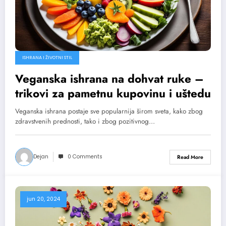
ISHRANA I ŽIVOTNI STIL
Veganska ishrana na dohvat ruke –
trikovi za pametnu kupovinu i uštedu
Veganska ishrana postaje sve popularnija širom sveta, kako zbog
zdravstvenih prednosti, tako i zbog pozitivnog…
Dejan
0 Comments
Read More
jun 20, 2024