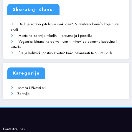
Skorašnji članci
Da li je zdravo piti limun svaki dan? Zdravstveni benefiti koje niste
znali
Mentalno zdravlje mladih – prevencija i podrška
Veganska ishrana na dohvat ruke – trikovi za pametnu kupovinu i
uštedu
Šta je holistički pristup životu? Kako balansirati telo, um i duh
Kategorije
Ishrana i životni stil
Zdravlje
Kontaktiraj nas